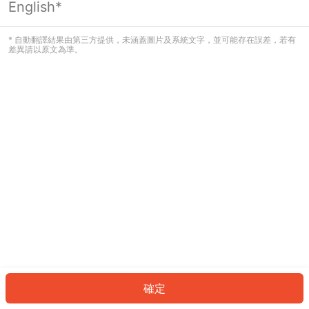
English*
發生錯誤！請登入並再試一次或回到主
頁。
* 自動翻譯結果由第三方提供，未涵蓋圖片及系統文字，並可能存在誤差，若有
差異請以原文為準。
登入
返回首頁
確定
ID: 715f8d16757-faac-4ff2-aca7-bdad65294639