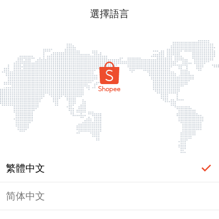
選擇語言
繁體中文
简体中文
頁面無法顯示