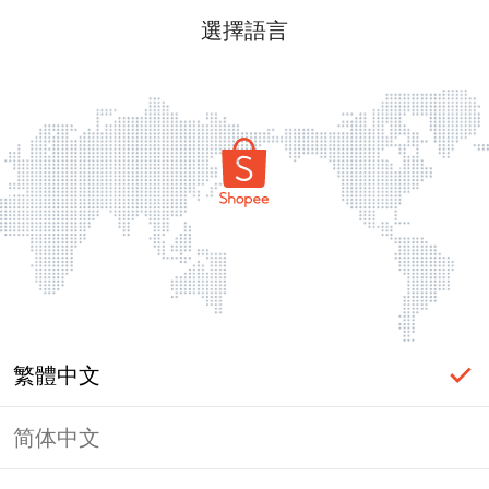
選擇語言
繁體中文
简体中文
頁面無法顯示