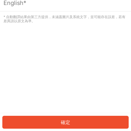
English*
發生錯誤！請登入並再試一次或回到主
頁。
* 自動翻譯結果由第三方提供，未涵蓋圖片及系統文字，並可能存在誤差，若有
差異請以原文為準。
登入
返回首頁
確定
ID: 4447a50d625-a6c7-4f61-9efd-2b3249a26f8a