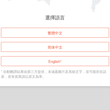
頁面無法顯示
選擇語言
發生錯誤！請登入並再試一次或回到主頁。
繁體中文
登入
简体中文
返回首頁
English*
* 自動翻譯結果由第三方提供，未涵蓋圖片及系統文字，並可能存在誤
差，若有差異請以原文為準。