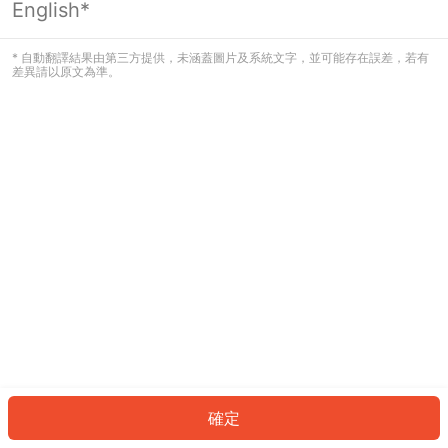
English*
發生錯誤！請登入並再試一次或回到主
頁。
* 自動翻譯結果由第三方提供，未涵蓋圖片及系統文字，並可能存在誤差，若有
差異請以原文為準。
登入
返回首頁
確定
ID: 2134881735a-8758-4575-9ea3-474133b60cec