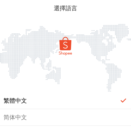
選擇語言
繁體中文
简体中文
頁面無法顯示