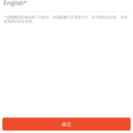
English*
發生錯誤！請登入並再試一次或回到主
頁。
* 自動翻譯結果由第三方提供，未涵蓋圖片及系統文字，並可能存在誤差，若有
差異請以原文為準。
登入
返回首頁
確定
ID: 553df27470f-6726-4cd5-a6fe-3d1f0154b7f3