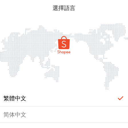
選擇語言
繁體中文
简体中文
頁面無法顯示