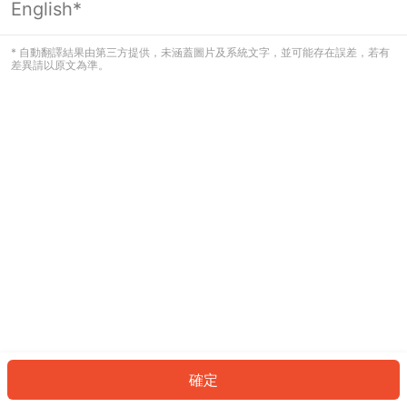
English*
發生錯誤！請登入並再試一次或回到主
頁。
* 自動翻譯結果由第三方提供，未涵蓋圖片及系統文字，並可能存在誤差，若有
差異請以原文為準。
登入
返回首頁
確定
ID: 3359cc05732-1457-4e2c-8350-52e11b9b5093