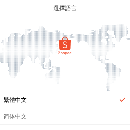
選擇語言
繁體中文
简体中文
頁面無法顯示