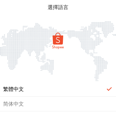
選擇語言
繁體中文
简体中文
頁面無法顯示