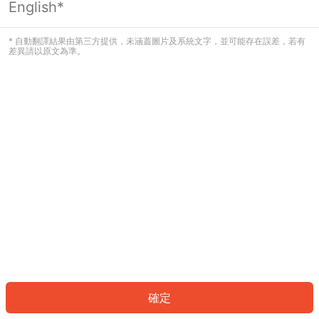
English*
發生錯誤！請登入並再試一次或回到主
頁。
* 自動翻譯結果由第三方提供，未涵蓋圖片及系統文字，並可能存在誤差，若有
差異請以原文為準。
登入
返回首頁
確定
ID: 4452919323b-9681-4a6c-a51b-5963fe5d7635