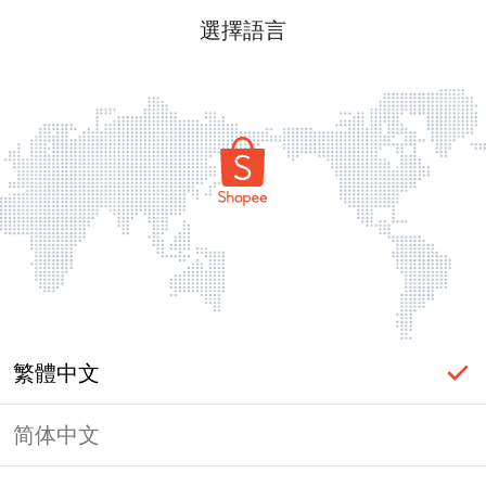
選擇語言
繁體中文
简体中文
頁面無法顯示