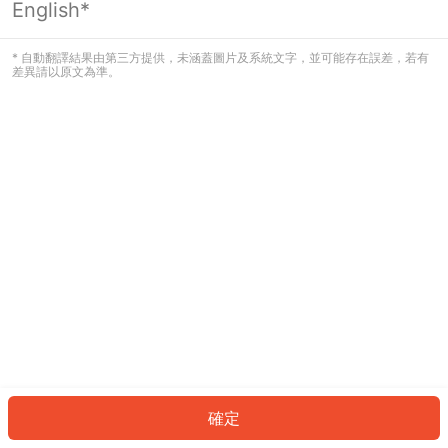
English*
發生錯誤！請登入並再試一次或回到主
頁。
* 自動翻譯結果由第三方提供，未涵蓋圖片及系統文字，並可能存在誤差，若有
差異請以原文為準。
登入
返回首頁
確定
ID: 25570b64561-3dfd-4894-96b6-d7443e4c280f