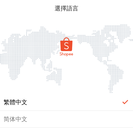
選擇語言
繁體中文
简体中文
頁面無法顯示