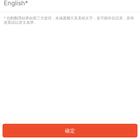
English*
發生錯誤！請登入並再試一次或回到主
頁。
* 自動翻譯結果由第三方提供，未涵蓋圖片及系統文字，並可能存在誤差，若有
差異請以原文為準。
登入
返回首頁
確定
ID: 70ec085726-5685-416f-be58-eeea609beeec