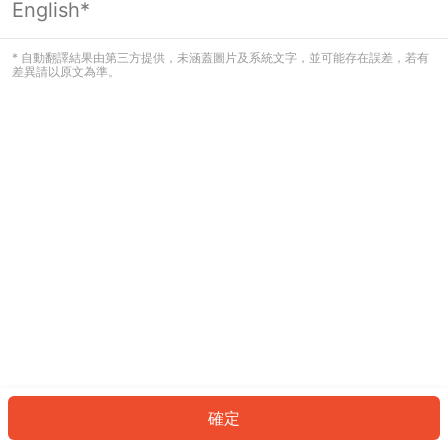
English*
發生錯誤！請登入並再試一次或回到主
頁。
* 自動翻譯結果由第三方提供，未涵蓋圖片及系統文字，並可能存在誤差，若有
差異請以原文為準。
登入
返回首頁
確定
ID: 996227d74e6-bd75-4715-b191-9857e7b7a6b5