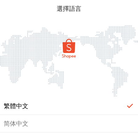
選擇語言
繁體中文
简体中文
頁面無法顯示