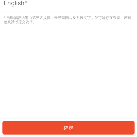
English*
發生錯誤！請登入並再試一次或回到主
頁。
* 自動翻譯結果由第三方提供，未涵蓋圖片及系統文字，並可能存在誤差，若有
差異請以原文為準。
登入
返回首頁
確定
ID: 24011458f31-2c32-4dcb-91d8-ce42f5b02de2