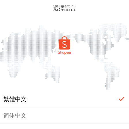
選擇語言
繁體中文
简体中文
頁面無法顯示