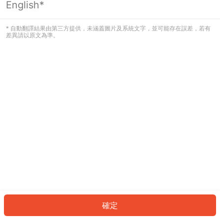
English*
發生錯誤！請登入並再試一次或回到主
頁。
* 自動翻譯結果由第三方提供，未涵蓋圖片及系統文字，並可能存在誤差，若有
差異請以原文為準。
登入
返回首頁
確定
ID: 115ab150d27-8301-42ab-948e-5e18e5a6173b