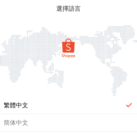
選擇語言
繁體中文
简体中文
頁面無法顯示