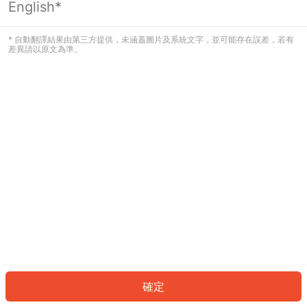
English*
發生錯誤！請登入並再試一次或回到主
頁。
* 自動翻譯結果由第三方提供，未涵蓋圖片及系統文字，並可能存在誤差，若有
差異請以原文為準。
登入
返回首頁
確定
ID: 70912059f40-b893-4ecc-8265-ed25e40e5791