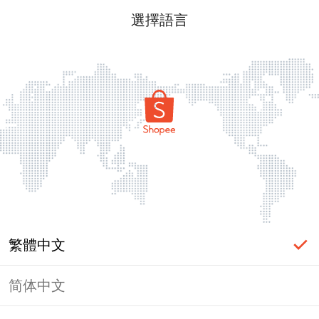
選擇語言
繁體中文
简体中文
頁面無法顯示