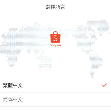
選擇語言
繁體中文
简体中文
頁面無法顯示