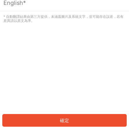
English*
發生錯誤！請登入並再試一次或回到主
頁。
* 自動翻譯結果由第三方提供，未涵蓋圖片及系統文字，並可能存在誤差，若有
差異請以原文為準。
登入
返回首頁
確定
ID: 323a867ee64-a319-4dc2-8e6b-4e1d8ae517cb