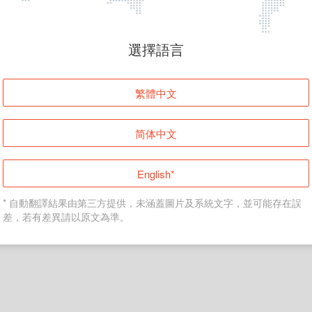
頁面無法顯示
選擇語言
發生錯誤！請登入並再試一次或回到主頁。
繁體中文
登入
简体中文
返回首頁
English*
* 自動翻譯結果由第三方提供，未涵蓋圖片及系統文字，並可能存在誤
差，若有差異請以原文為準。