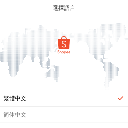
選擇語言
繁體中文
简体中文
頁面無法顯示