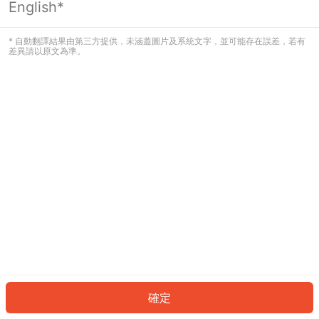
English*
發生錯誤！請登入並再試一次或回到主
頁。
* 自動翻譯結果由第三方提供，未涵蓋圖片及系統文字，並可能存在誤差，若有
差異請以原文為準。
登入
返回首頁
確定
ID: 4650b849347-c312-4043-be4f-e88de8a3f1f7