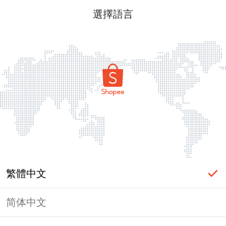
選擇語言
繁體中文
简体中文
頁面無法顯示