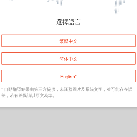
頁面無法顯示
選擇語言
發生錯誤！請登入並再試一次或回到主頁。
繁體中文
登入
简体中文
返回首頁
English*
* 自動翻譯結果由第三方提供，未涵蓋圖片及系統文字，並可能存在誤
差，若有差異請以原文為準。