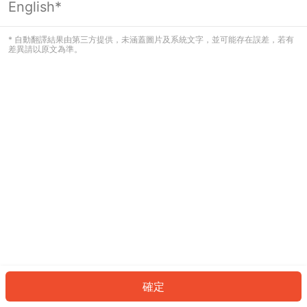
English*
發生錯誤！請登入並再試一次或回到主
頁。
* 自動翻譯結果由第三方提供，未涵蓋圖片及系統文字，並可能存在誤差，若有
差異請以原文為準。
登入
返回首頁
確定
ID: 9837f41199e-0e37-44f3-adce-6c0ca1fd91f2