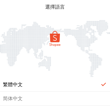
選擇語言
繁體中文
简体中文
頁面無法顯示