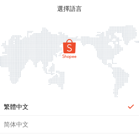
選擇語言
繁體中文
简体中文
頁面無法顯示