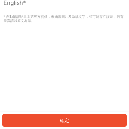
English*
發生錯誤！請登入並再試一次或回到主
頁。
* 自動翻譯結果由第三方提供，未涵蓋圖片及系統文字，並可能存在誤差，若有
差異請以原文為準。
登入
返回首頁
確定
ID: 6686b765130-683a-4905-b69e-f42ba5b230aa