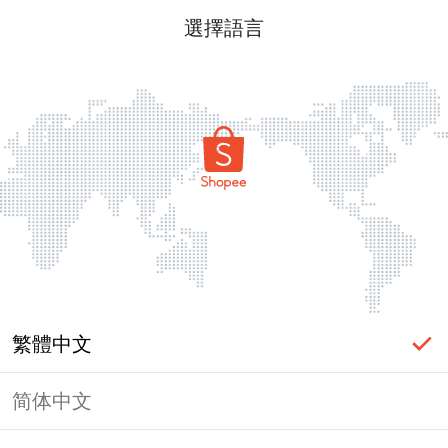
選擇語言
繁體中文
简体中文
頁面無法顯示