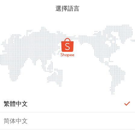
選擇語言
繁體中文
简体中文
頁面無法顯示