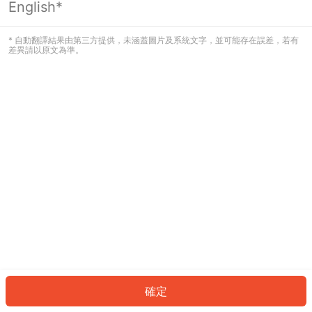
English*
發生錯誤！請登入並再試一次或回到主
頁。
* 自動翻譯結果由第三方提供，未涵蓋圖片及系統文字，並可能存在誤差，若有
差異請以原文為準。
登入
返回首頁
確定
ID: 8725d377c6b-71df-4b2f-ac4f-5d392a6ac976