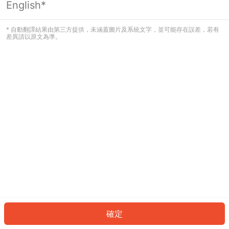
English*
發生錯誤！請登入並再試一次或回到主
頁。
* 自動翻譯結果由第三方提供，未涵蓋圖片及系統文字，並可能存在誤差，若有
差異請以原文為準。
登入
返回首頁
確定
ID: 7958f65e53b-2c1f-4621-b079-95f006cda6e5