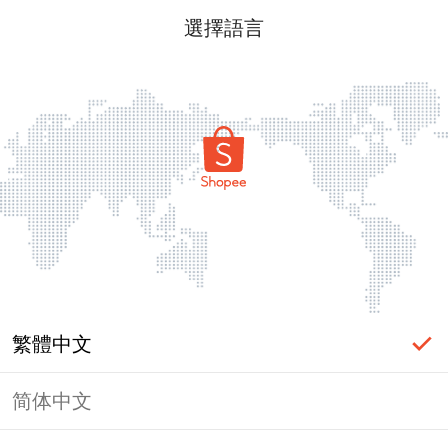
選擇語言
繁體中文
简体中文
頁面無法顯示