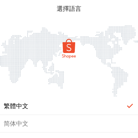
選擇語言
繁體中文
简体中文
頁面無法顯示