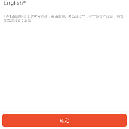
English*
發生錯誤！請登入並再試一次或回到主
頁。
* 自動翻譯結果由第三方提供，未涵蓋圖片及系統文字，並可能存在誤差，若有
差異請以原文為準。
登入
返回首頁
確定
ID: 2956866f1bf-bd14-4a51-9afe-95d03077e1ae