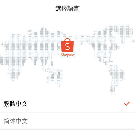
選擇語言
繁體中文
简体中文
頁面無法顯示