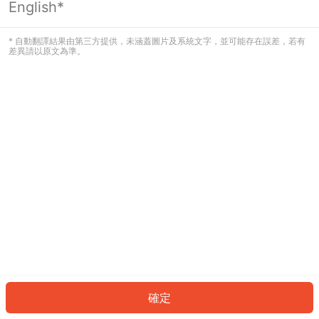
English*
發生錯誤！請登入並再試一次或回到主
頁。
* 自動翻譯結果由第三方提供，未涵蓋圖片及系統文字，並可能存在誤差，若有
差異請以原文為準。
登入
返回首頁
確定
ID: 2342562e067-1f27-42ce-9716-9d137ccd4f71