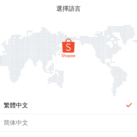
選擇語言
繁體中文
简体中文
頁面無法顯示