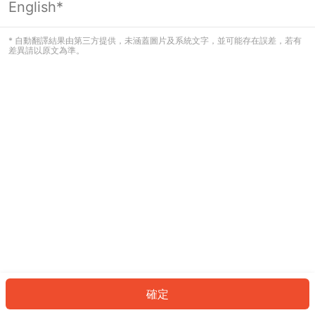
English*
發生錯誤！請登入並再試一次或回到主
頁。
* 自動翻譯結果由第三方提供，未涵蓋圖片及系統文字，並可能存在誤差，若有
差異請以原文為準。
登入
返回首頁
確定
ID: 485a1d70304-3dde-45c8-9058-a6a1b8a2089e