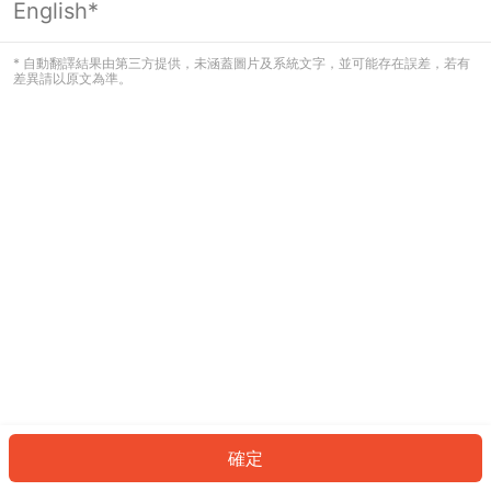
English*
發生錯誤！請登入並再試一次或回到主
頁。
* 自動翻譯結果由第三方提供，未涵蓋圖片及系統文字，並可能存在誤差，若有
差異請以原文為準。
登入
返回首頁
確定
ID: 463f72bebfb-108c-4447-94b6-2cdf3fcd6ddb