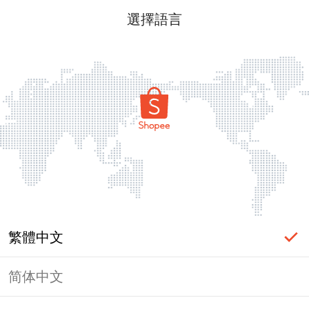
選擇語言
繁體中文
简体中文
頁面無法顯示