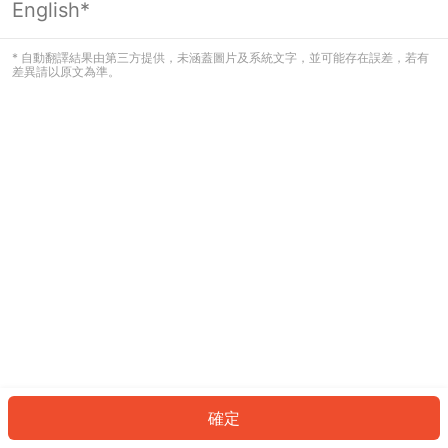
English*
發生錯誤！請登入並再試一次或回到主
頁。
* 自動翻譯結果由第三方提供，未涵蓋圖片及系統文字，並可能存在誤差，若有
差異請以原文為準。
登入
返回首頁
確定
ID: 645d6b64b8f-e6bc-413b-9dcf-ff66d04e10f4