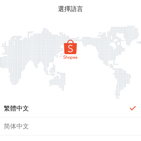
選擇語言
繁體中文
简体中文
頁面無法顯示