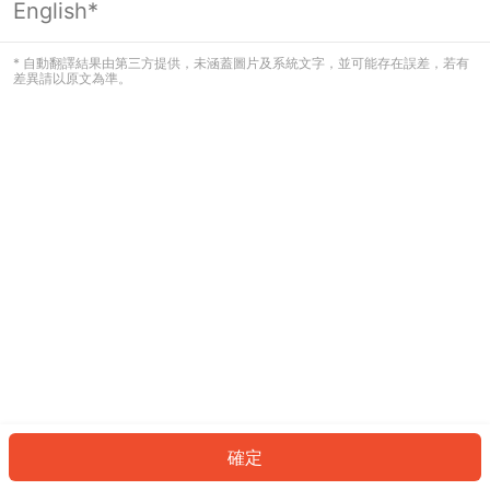
English*
發生錯誤！請登入並再試一次或回到主
頁。
* 自動翻譯結果由第三方提供，未涵蓋圖片及系統文字，並可能存在誤差，若有
差異請以原文為準。
登入
返回首頁
確定
ID: 2148ed2a4cd-ef66-4c0e-80ec-69eb96757386