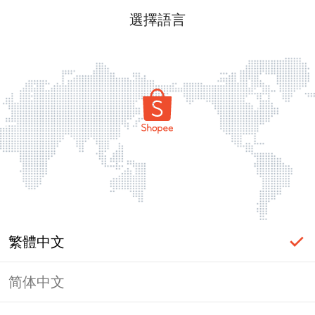
選擇語言
繁體中文
简体中文
頁面無法顯示