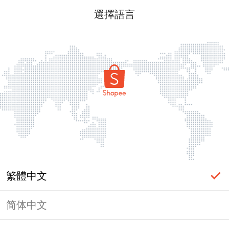
選擇語言
繁體中文
简体中文
頁面無法顯示