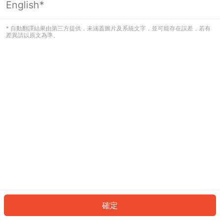
English*
發生錯誤！請登入並再試一次或回到主
頁。
* 自動翻譯結果由第三方提供，未涵蓋圖片及系統文字，並可能存在誤差，若有
差異請以原文為準。
登入
返回首頁
確定
ID: 5548be47655-1d60-43d7-8dcb-52043292efbc