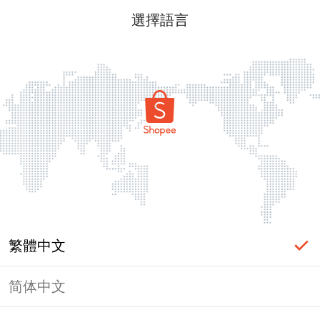
選擇語言
繁體中文
简体中文
頁面無法顯示