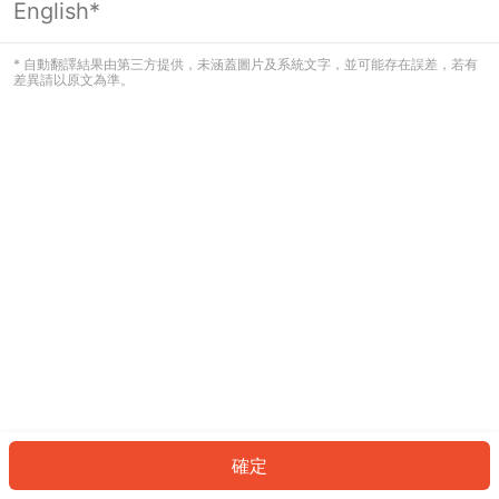
English*
發生錯誤！請登入並再試一次或回到主
頁。
* 自動翻譯結果由第三方提供，未涵蓋圖片及系統文字，並可能存在誤差，若有
差異請以原文為準。
登入
返回首頁
確定
ID: 872f000d987-dcac-4dff-a9a2-636d92ab19fe