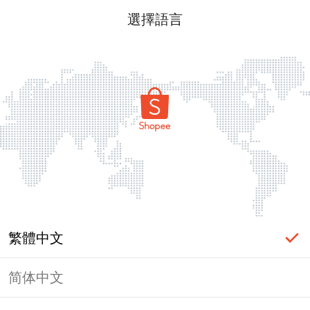
選擇語言
繁體中文
简体中文
頁面無法顯示