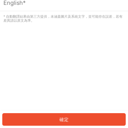
English*
發生錯誤！請登入並再試一次或回到主
頁。
* 自動翻譯結果由第三方提供，未涵蓋圖片及系統文字，並可能存在誤差，若有
差異請以原文為準。
登入
返回首頁
確定
ID: 39ea6c0472-b01a-4af1-92cb-fa33aa71ad1a