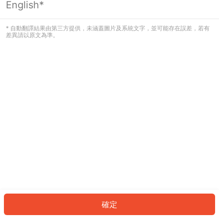
English*
發生錯誤！請登入並再試一次或回到主
頁。
* 自動翻譯結果由第三方提供，未涵蓋圖片及系統文字，並可能存在誤差，若有
差異請以原文為準。
登入
返回首頁
確定
ID: 7376c6395ff-966c-4bb1-9347-4b02b9f8a06e