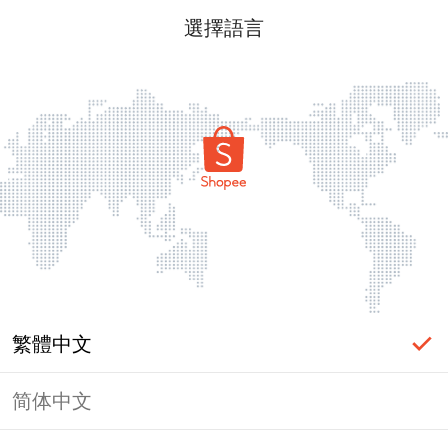
選擇語言
繁體中文
简体中文
頁面無法顯示