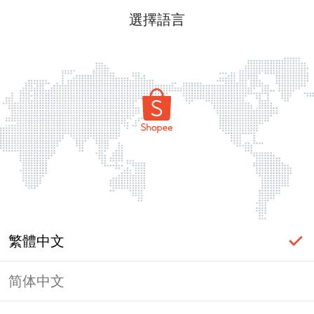
選擇語言
繁體中文
简体中文
頁面無法顯示