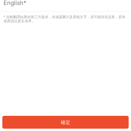
English*
發生錯誤！請登入並再試一次或回到主
頁。
* 自動翻譯結果由第三方提供，未涵蓋圖片及系統文字，並可能存在誤差，若有
差異請以原文為準。
登入
返回首頁
確定
ID: 5687fa62803-3b35-44b0-8414-32dd0f852d39