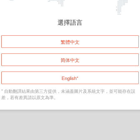
頁面無法顯示
選擇語言
發生錯誤！請登入並再試一次或回到主頁。
繁體中文
登入
简体中文
返回首頁
English*
* 自動翻譯結果由第三方提供，未涵蓋圖片及系統文字，並可能存在誤
差，若有差異請以原文為準。