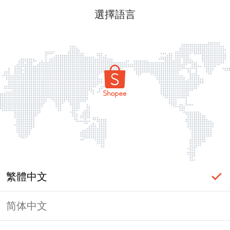
選擇語言
繁體中文
简体中文
頁面無法顯示