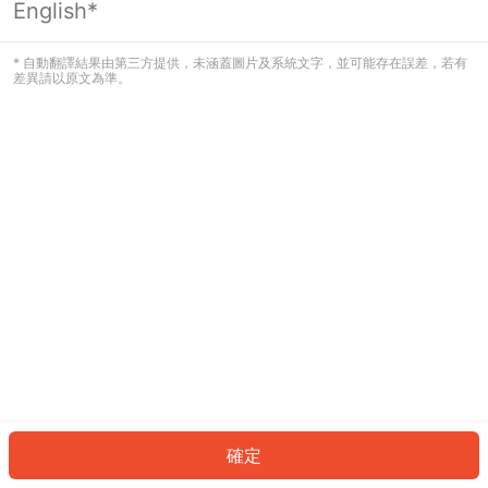
English*
發生錯誤！請登入並再試一次或回到主
頁。
* 自動翻譯結果由第三方提供，未涵蓋圖片及系統文字，並可能存在誤差，若有
差異請以原文為準。
登入
返回首頁
確定
ID: 4296459960b-b402-4a3b-b6cc-3ad5b825ac15