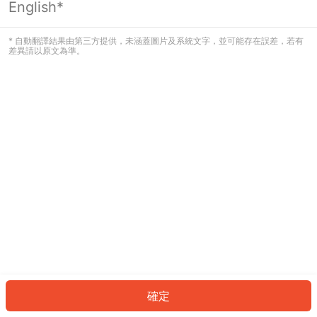
English*
發生錯誤！請登入並再試一次或回到主
頁。
* 自動翻譯結果由第三方提供，未涵蓋圖片及系統文字，並可能存在誤差，若有
差異請以原文為準。
登入
返回首頁
確定
ID: 472a6afc707-c6fe-4b41-ae28-7b407d149ba3