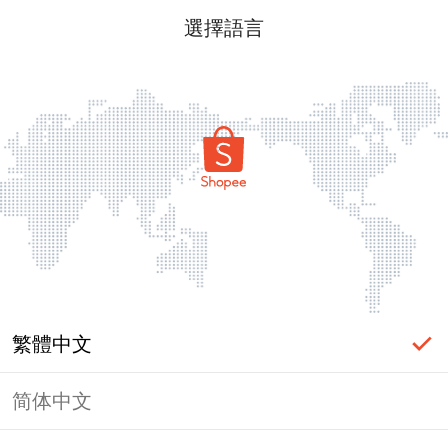
選擇語言
繁體中文
简体中文
頁面無法顯示