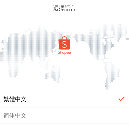
選擇語言
繁體中文
简体中文
頁面無法顯示