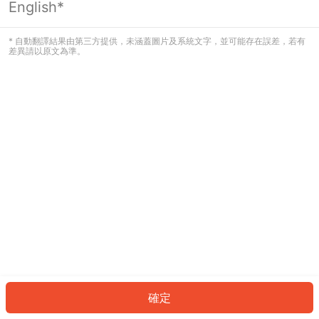
English*
發生錯誤！請登入並再試一次或回到主
頁。
* 自動翻譯結果由第三方提供，未涵蓋圖片及系統文字，並可能存在誤差，若有
差異請以原文為準。
登入
返回首頁
確定
ID: 37208e82ca5-d728-40fb-ac6c-59428e5c6756