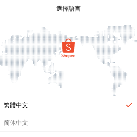
選擇語言
繁體中文
简体中文
頁面無法顯示