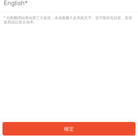
English*
發生錯誤！請登入並再試一次或回到主
頁。
* 自動翻譯結果由第三方提供，未涵蓋圖片及系統文字，並可能存在誤差，若有
差異請以原文為準。
登入
返回首頁
確定
ID: 9886e520980-9b09-4a46-9ea9-16e64791a3b3