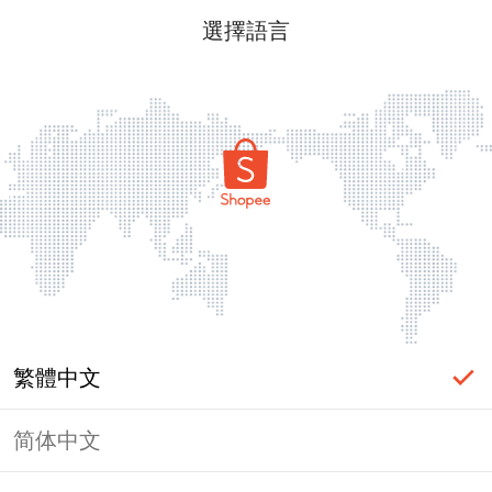
選擇語言
繁體中文
简体中文
頁面無法顯示