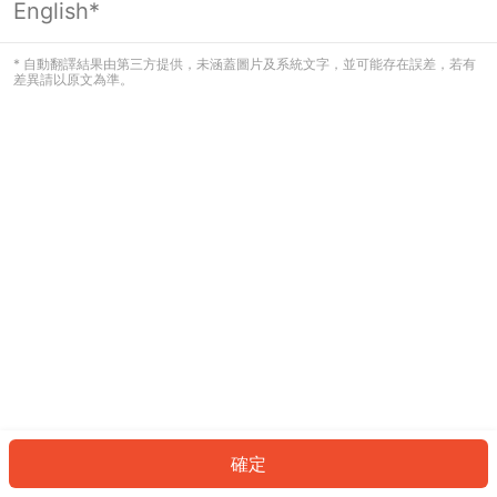
English*
發生錯誤！請登入並再試一次或回到主
頁。
* 自動翻譯結果由第三方提供，未涵蓋圖片及系統文字，並可能存在誤差，若有
差異請以原文為準。
登入
返回首頁
確定
ID: 926d65e83fd-4635-4f21-a48c-c48ecf71e997