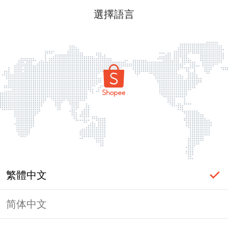
選擇語言
繁體中文
简体中文
頁面無法顯示