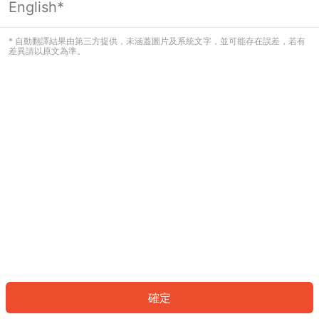
English*
發生錯誤！請登入並再試一次或回到主
頁。
* 自動翻譯結果由第三方提供，未涵蓋圖片及系統文字，並可能存在誤差，若有
差異請以原文為準。
登入
返回首頁
確定
ID: 1808e665a80-a589-4a72-8580-564a7587bf2c