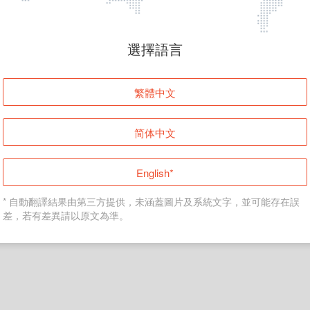
頁面無法顯示
選擇語言
發生錯誤！請登入並再試一次或回到主頁。
繁體中文
登入
简体中文
返回首頁
English*
* 自動翻譯結果由第三方提供，未涵蓋圖片及系統文字，並可能存在誤
差，若有差異請以原文為準。