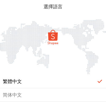
選擇語言
繁體中文
简体中文
頁面無法顯示