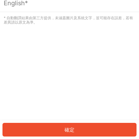
English*
發生錯誤！請登入並再試一次或回到主
頁。
* 自動翻譯結果由第三方提供，未涵蓋圖片及系統文字，並可能存在誤差，若有
差異請以原文為準。
登入
返回首頁
確定
ID: 8227801596c-7d13-466e-9822-8c33f8173b21