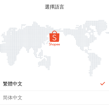
選擇語言
繁體中文
简体中文
頁面無法顯示