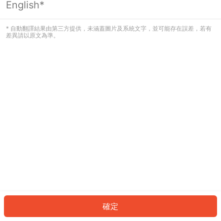
English*
發生錯誤！請登入並再試一次或回到主
頁。
* 自動翻譯結果由第三方提供，未涵蓋圖片及系統文字，並可能存在誤差，若有
差異請以原文為準。
登入
返回首頁
確定
ID: 975fcc13a66-3a5d-41c3-9aeb-ea39808c5898