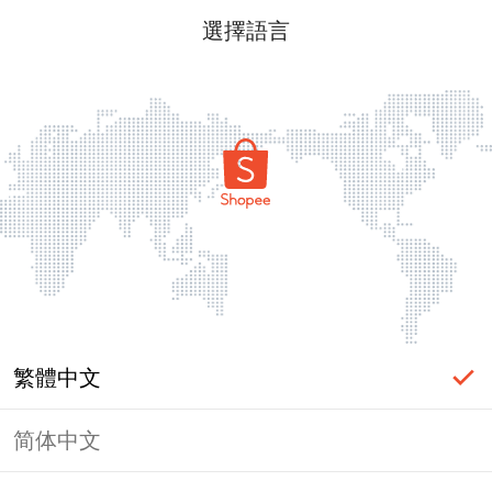
選擇語言
繁體中文
简体中文
頁面無法顯示