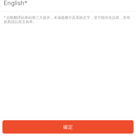
English*
發生錯誤！請登入並再試一次或回到主
頁。
* 自動翻譯結果由第三方提供，未涵蓋圖片及系統文字，並可能存在誤差，若有
差異請以原文為準。
登入
返回首頁
確定
ID: 107a6215cc7-8cd7-4472-af54-d6777b44b61e