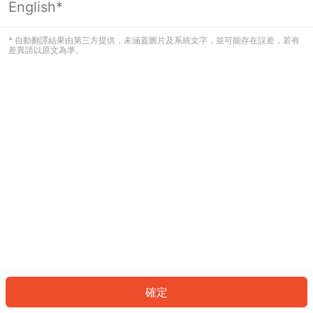
English*
發生錯誤！請登入並再試一次或回到主
頁。
* 自動翻譯結果由第三方提供，未涵蓋圖片及系統文字，並可能存在誤差，若有
差異請以原文為準。
登入
返回首頁
確定
ID: 8311612c820-62e9-4660-b6c5-1bc1ac875b21