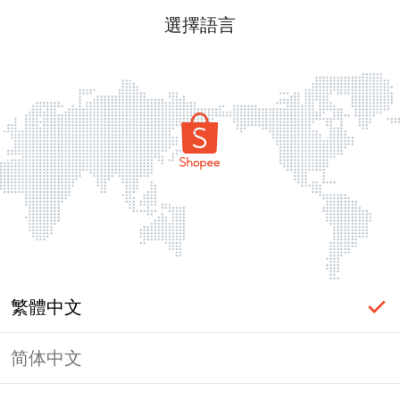
選擇語言
繁體中文
简体中文
頁面無法顯示