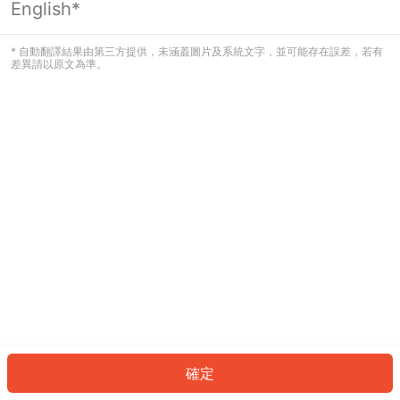
English*
發生錯誤！請登入並再試一次或回到主
頁。
* 自動翻譯結果由第三方提供，未涵蓋圖片及系統文字，並可能存在誤差，若有
差異請以原文為準。
登入
返回首頁
確定
ID: 888ca2486b-d2bd-4512-8437-91562615a2b3