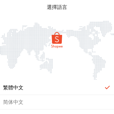
選擇語言
繁體中文
简体中文
頁面無法顯示