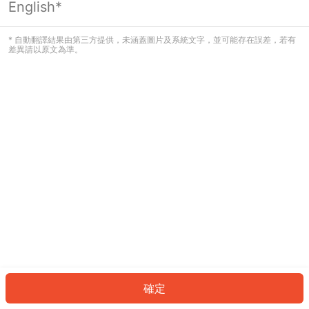
English*
發生錯誤！請登入並再試一次或回到主
頁。
* 自動翻譯結果由第三方提供，未涵蓋圖片及系統文字，並可能存在誤差，若有
差異請以原文為準。
登入
返回首頁
確定
ID: 1170abfbf64-3ee1-43d0-ad6e-38cfed6d36bd