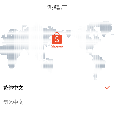
選擇語言
繁體中文
简体中文
頁面無法顯示