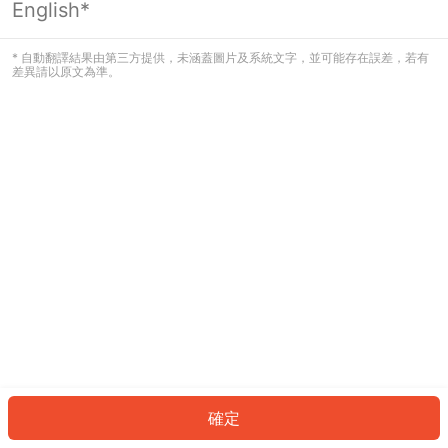
English*
發生錯誤！請登入並再試一次或回到主
頁。
* 自動翻譯結果由第三方提供，未涵蓋圖片及系統文字，並可能存在誤差，若有
差異請以原文為準。
登入
返回首頁
確定
ID: 349c9dd9827-743e-4d20-9b2b-0ccb20472c11