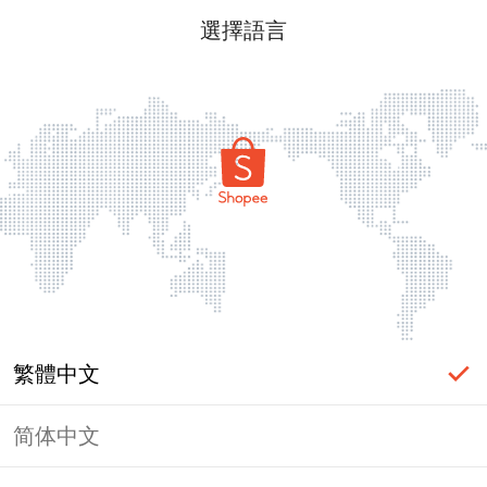
選擇語言
繁體中文
简体中文
頁面無法顯示