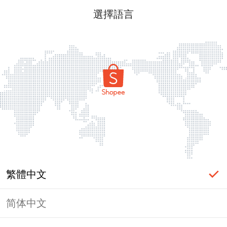
選擇語言
繁體中文
简体中文
頁面無法顯示