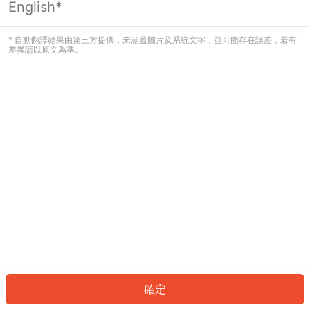
English*
發生錯誤！請登入並再試一次或回到主
頁。
* 自動翻譯結果由第三方提供，未涵蓋圖片及系統文字，並可能存在誤差，若有
差異請以原文為準。
登入
返回首頁
確定
ID: 7427e6160ef-a503-486e-952e-d61056ead4f7